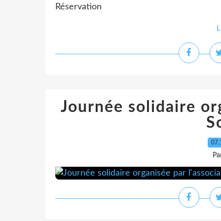
Réservation
L
Journée solidaire or
So
07.
Pa