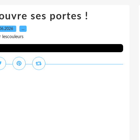
ouvre ses portes !
06.2026
…
r lescouleurs