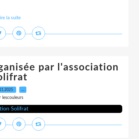
ire la suite
ganisée par l'association
lifrat
11.2025
…
r lescouleurs