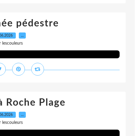
ée pédestre
06.2026
…
r lescouleurs
à Roche Plage
06.2026
…
r lescouleurs