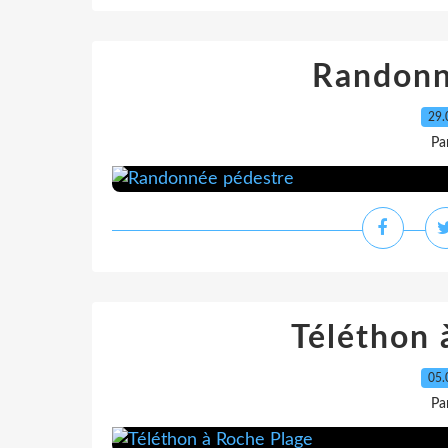
Randonn
29.
Pa
Téléthon 
05.
Pa