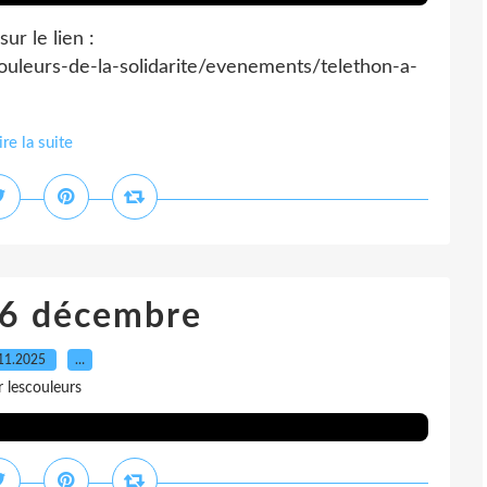
ur le lien :
ouleurs-de-la-solidarite/evenements/telethon-a-
ire la suite
 6 décembre
11.2025
…
r lescouleurs