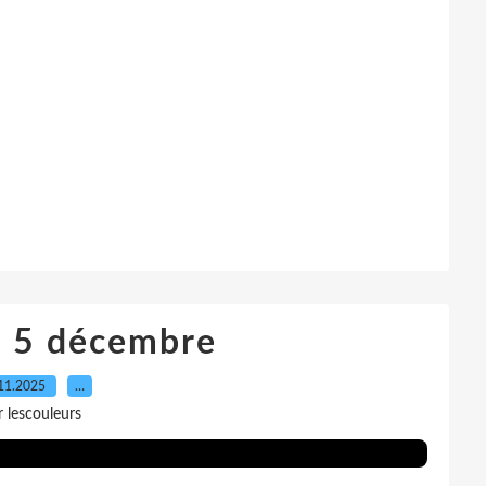
i 5 décembre
11.2025
…
r lescouleurs