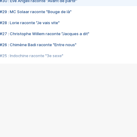
#30 : Eve Angeli raconte "Avant de partir"
#29 : MC Solaar raconte "Bouge de là"
28 : Lorie raconte "Je vais vite"
#27 : Christophe Willem raconte "Jacques a dit"
#26 : Chimène Badi raconte "Entre nous"
#25 : Indochine raconte "3e sexe"
#24 : Zaho raconte "C'est chelou"
#23 : Patrick Bruel raconte "Au café des délices"
#22 : Kyo raconte "Le chemin"
#21 : Nolwenn Leroy raconte "Cassé"
#20 : Patrick Hernandez raconte "Born to be alive"
#19 : Lorie raconte "Près de moi"
#18 : Michael Jones raconte "A nos actes manqués" (avec Jean-Jacque